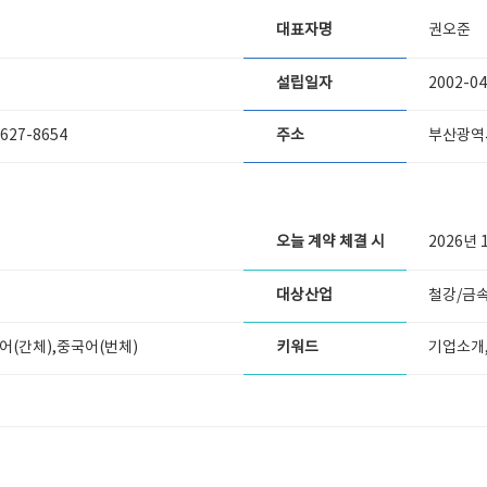
대표자명
권오준
설립일자
2002-04
-627-8654
주소
부산광역시
오늘 계약 체결 시
2026년 
대상산업
철강/금속
어(간체),중국어(번체)
키워드
기업소개,