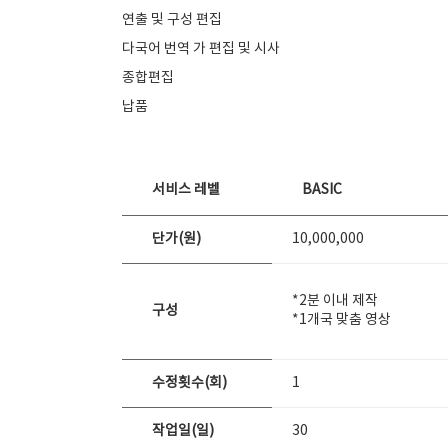
연출 및 구성 편집
다국어 번역 가 편집 및 시사
종합편집
납품
서비스 레벨
BASIC
단가(원)
10,000,000
*2분 이내 제작
구성
*1개국 맞춤 영상
수정횟수(회)
1
작업일(일)
30