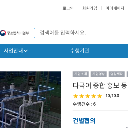
로그인
회원가입
마이페이지
사업안내
수행기관
기업소개
기업영상
영상제작
다국어 종합 홍보 동
10/10.0
수행건수 : 6
건별협의