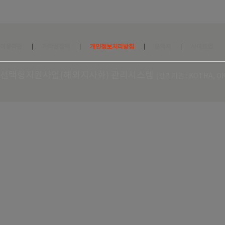
이용약관
저작권정책
개인정보처리방침
문의처
사이트맵
선택형지원사업(해외지사화) 관리시스템
(관리기관 : KOTRA,