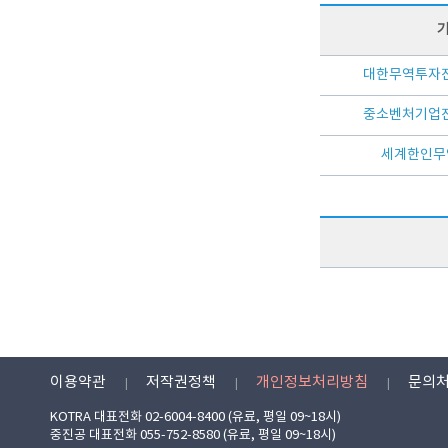
대한무역투자진
중소벤처기업진
세계한인무역
이용약관
저작권정책
개인정보처리방침
문의
KOTRA 대표전화 02-6004-8400 (유료, 평일 09~18시)
중진공 대표전화 055-752-8580 (유료, 평일 09~18시)