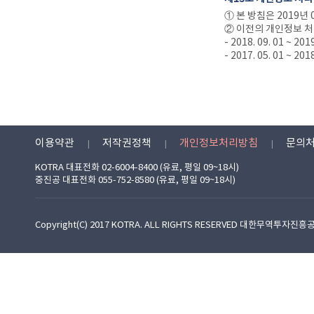
① 본 방침은 2019년
② 이전의 개인정보 
- 2018. 09. 01 ~ 201
- 2017. 05. 01 ~ 201
이용약관
저작권정책
개인정보처리방침
문의
KOTRA 대표전화 02-6004-8400 (유료, 평일 09~18시)
중진공 대표전화 055-752-8580 (유료, 평일 09~18시)
Copyright(C) 2017 KOTRA. ALL RIGHTS RESERVED 대한무역투자진흥