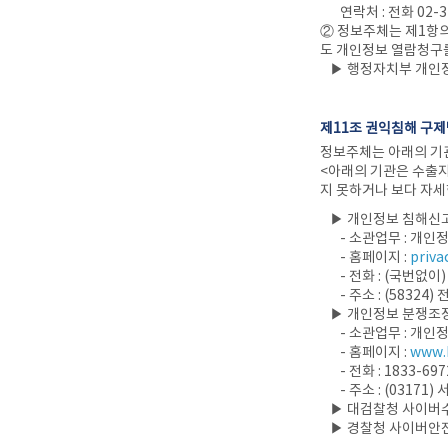
연락처 : 전화 02-3
② 정보주체는 제1항의
도 개인정보 열람청구를
▶ 행정자치부 개인정
제11조 권익침해 구
정보주체는 아래의 기관
<아래의 기관은 수출
지 못하거나 보다 자세
▶ 개인정보 침해신
- 소관업무 : 개인
- 홈페이지 :
privac
- 전화 : (국번없이)
- 주소 : (5832
▶ 개인정보 분쟁조
- 소관업무 : 개
- 홈페이지 :
www.k
- 전화 : 1833-697
- 주소 : (031
▶ 대검찰청 사이버수사과
▶ 경찰청 사이버안전국 