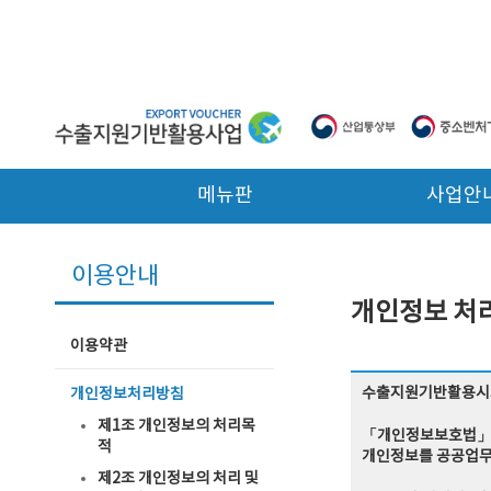
본문 바로가기
메뉴판
사업안
이용안내
개인정보 처리방침 
이용약관
수출지원기반활용시스
개인정보처리방침
제1조 개인정보의 처리목
「개인정보보호법」은
적
개인정보를 공공업무
제2조 개인정보의 처리 및