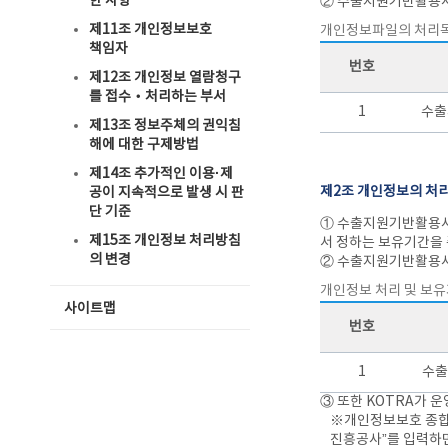
한 사항
② 수출지원기반활용사
제11조 개인정보보호
개인정보파일의 처리
책임자
번호
제12조 개인정보 열람청구
를 접수‧처리하는 부서
1
수출
제13조 정보주체의 권익침
해에 대한 구제방법
제14조 추가적인 이용·제
제2조 개인정보의 처리
공이 지속적으로 발생 시 판
단 기준
① 수출지원기반활용사
제15조 개인정보 처리방침
서 정하는 보유기간을
의 변경
② 수출지원기반활용사
개인정보 처리 및 보
사이트맵
번호
1
수출
③ 또한 KOTRA가 
※개인정보보호 종합포털
진흥공사”를 입력하면