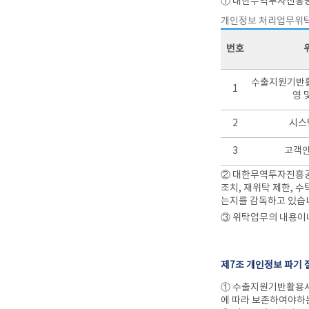
① 대한무역투자진흥공
개인정보 처리업무위
번호
수출지원기반활
1
영 
2
시스
3
고객안
② 대한무역투자진흥공
조치, 재위탁 제한, 
는지를 감독하고 있습
③ 위탁업무의 내용이
제7조 개인정보 파기 
① 수출지원기반활용사
에 따라 보존하여야하