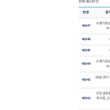
전체 46347건
번호
문
수행기관(
46347
보
46346
46345
수행기관(
46344
보
2026 경기
46343
산업 글로
46342
화사업_소