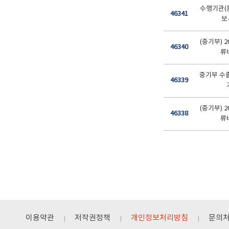
수행기관(
46341
보
(중기부) 2
46340
류
중기부 수
46339
(중기부) 2
46338
류
이용약관
저작권정책
개인정보처리방침
문의